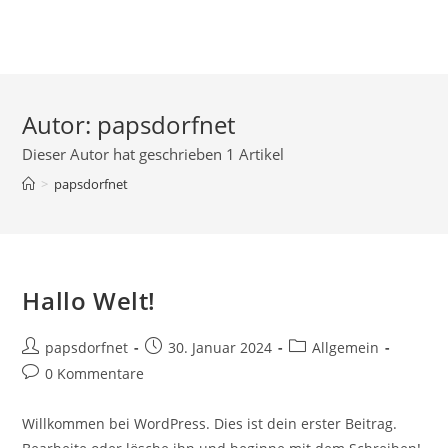
Zum
Inhalt
springen
Autor:
papsdorfnet
Dieser Autor hat geschrieben 1 Artikel
>
papsdorfnet
Hallo Welt!
Beitrags-
Beitrag
Beitrags-
papsdorfnet
30. Januar 2024
Allgemein
Autor:
veröffentlicht:
Kategorie:
Beitrags-
0 Kommentare
Kommentare:
Willkommen bei WordPress. Dies ist dein erster Beitrag.